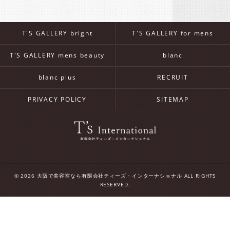
T'S GALLERY bright
T'S GALLERY for mens
T'S GALLERY mens beauty
blanc
blanc plus
RECRUIT
PRIVACY POLICY
SITEMAP
© 2026 大阪で美容室なら有限会社ティーズ・インターナショナル ALL RIGHTS
RESERVED.